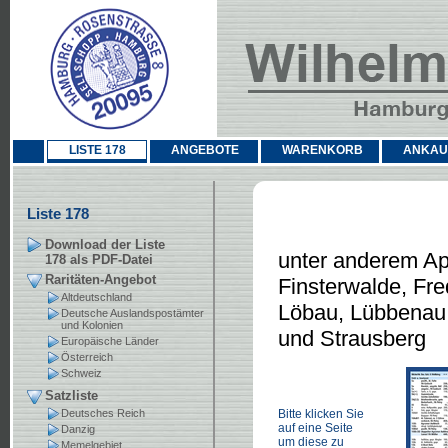
LISTE 178
ANGEBOTE
WARENKORB
ANKAU
Liste 178
Download der Liste
unter anderem Ap
178 als PDF-Datei
Raritäten-Angebot
Finsterwalde, Fre
Altdeutschland
Löbau, Lübbenau,
Deutsche Auslandspostämter
und Kolonien
und Strausberg
Europäische Länder
Österreich
Schweiz
Satzliste
Deutsches Reich
Bitte klicken Sie
auf eine Seite
Danzig
um diese zu
Memelgebiet