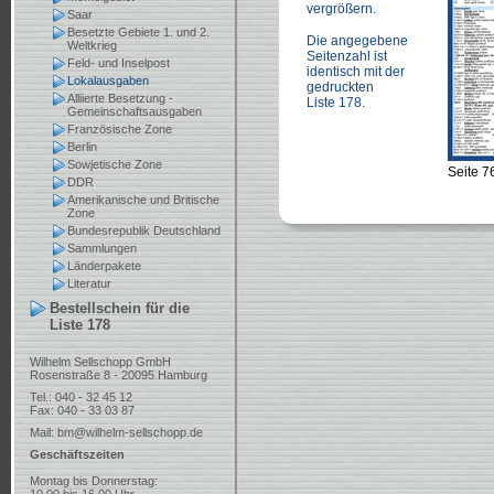
vergrößern.
Saar
Besetzte Gebiete 1. und 2.
Die angegebene
Weltkrieg
Seitenzahl ist
Feld- und Inselpost
identisch mit der
Lokalausgaben
gedruckten
Alliierte Besetzung -
Liste 178.
Gemeinschaftsausgaben
Französische Zone
Berlin
Sowjetische Zone
Seite 7
DDR
Amerikanische und Britische
Zone
Bundesrepublik Deutschland
Sammlungen
Länderpakete
Literatur
Bestellschein für die
Liste 178
Wilhelm Sellschopp GmbH
Rosenstraße 8 - 20095 Hamburg
Tel.: 040 - 32 45 12
Fax: 040 - 33 03 87
Mail:
bm@wilhelm-sellschopp.de
Geschäftszeiten
Montag bis Donnerstag: