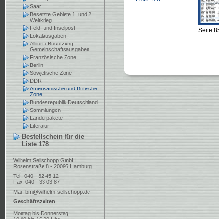
Saar
Besetzte Gebiete 1. und 2.
Weltkrieg
Feld- und Inselpost
Seite 8
Lokalausgaben
Alliierte Besetzung -
Gemeinschaftsausgaben
Französische Zone
Berlin
Sowjetische Zone
DDR
Amerikanische und Britische
Zone
Bundesrepublik Deutschland
Sammlungen
Länderpakete
Literatur
Bestellschein für die
Liste 178
Wilhelm Sellschopp GmbH
Rosenstraße 8 - 20095 Hamburg
Tel.: 040 - 32 45 12
Fax: 040 - 33 03 87
Mail:
bm@wilhelm-sellschopp.de
Geschäftszeiten
Montag bis Donnerstag: