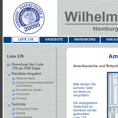
LISTE 178
ANGEBOTE
WARENKORB
ANKAU
Ame
Liste 178
Download der Liste
Amerikanische und Britisc
178 als PDF-Datei
Raritäten-Angebot
Altdeutschland
Deutsche Auslandspostämter
Bitte klicken Sie
und Kolonien
auf eine Seite
Europäische Länder
um diese zu
Österreich
vergrößern.
Schweiz
Die angegebene
Satzliste
Seitenzahl ist
Deutsches Reich
identisch mit der
Danzig
gedruckten
Memelgebiet
Liste 178.