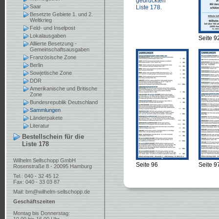
gedruckten
Saar
Liste 178.
Besetzte Gebiete 1. und 2.
Weltkrieg
Feld- und Inselpost
Lokalausgaben
Seite 9
Alliierte Besetzung -
Gemeinschaftsausgaben
Französische Zone
Berlin
Sowjetische Zone
DDR
Amerikanische und Britische
Zone
Bundesrepublik Deutschland
Sammlungen
Länderpakete
Literatur
Bestellschein für die
Liste 178
Wilhelm Sellschopp GmbH
Seite 96
Seite 9
Rosenstraße 8 - 20095 Hamburg
Tel.: 040 - 32 45 12
Fax: 040 - 33 03 87
Mail:
bm@wilhelm-sellschopp.de
Geschäftszeiten
Montag bis Donnerstag: