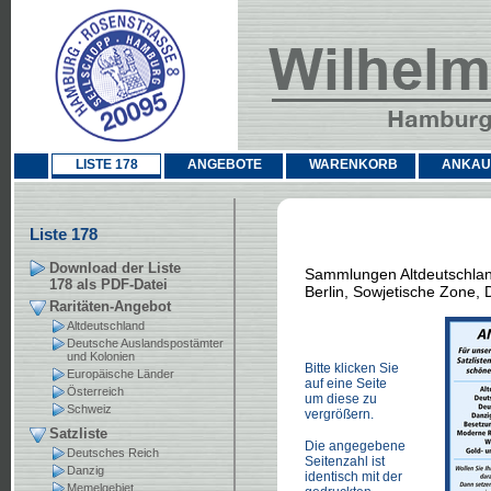
LISTE 178
ANGEBOTE
WARENKORB
ANKAU
Liste 178
Download der Liste
Sammlungen Altdeutschland
178 als PDF-Datei
Berlin, Sowjetische Zone,
Raritäten-Angebot
Altdeutschland
Deutsche Auslandspostämter
und Kolonien
Bitte klicken Sie
Europäische Länder
auf eine Seite
Österreich
um diese zu
Schweiz
vergrößern.
Satzliste
Die angegebene
Deutsches Reich
Seitenzahl ist
Danzig
identisch mit der
Memelgebiet