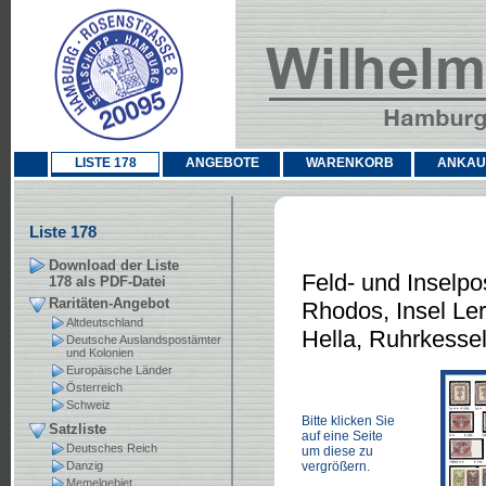
LISTE 178
ANGEBOTE
WARENKORB
ANKAU
Liste 178
Download der Liste
Feld- und Inselpo
178 als PDF-Datei
Raritäten-Angebot
Rhodos, Insel Le
Altdeutschland
Hella, Ruhrkesse
Deutsche Auslandspostämter
und Kolonien
Europäische Länder
Österreich
Schweiz
Bitte klicken Sie
Satzliste
auf eine Seite
Deutsches Reich
um diese zu
Danzig
vergrößern.
Memelgebiet