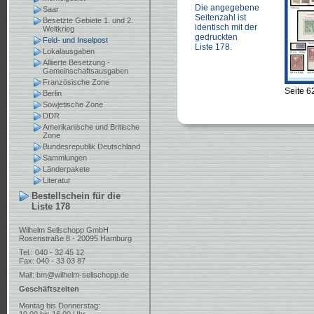
Die angegebene
Saar
Seitenzahl ist
Besetzte Gebiete 1. und 2.
identisch mit der
Weltkrieg
gedruckten
Feld- und Inselpost
Liste 178.
Lokalausgaben
Alliierte Besetzung -
Gemeinschaftsausgaben
Französische Zone
Seite 6
Berlin
Sowjetische Zone
DDR
Amerikanische und Britische
Zone
Bundesrepublik Deutschland
Sammlungen
Länderpakete
Literatur
Bestellschein für die
Liste 178
Wilhelm Sellschopp GmbH
Rosenstraße 8 - 20095 Hamburg
Tel.: 040 - 32 45 12
Fax: 040 - 33 03 87
Mail:
bm@wilhelm-sellschopp.de
Geschäftszeiten
Montag bis Donnerstag: