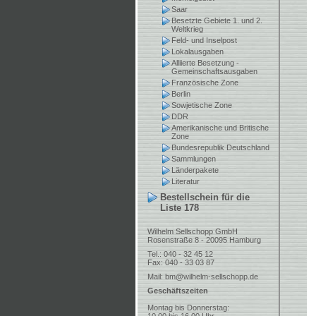
Saar
Besetzte Gebiete 1. und 2.
Weltkrieg
Feld- und Inselpost
Lokalausgaben
Alliierte Besetzung -
Gemeinschaftsausgaben
Französische Zone
Berlin
Sowjetische Zone
DDR
Amerikanische und Britische
Zone
Bundesrepublik Deutschland
Sammlungen
Länderpakete
Literatur
Bestellschein für die
Liste 178
Wilhelm Sellschopp GmbH
Rosenstraße 8 - 20095 Hamburg
Tel.: 040 - 32 45 12
Fax: 040 - 33 03 87
Mail:
bm@wilhelm-sellschopp.de
Geschäftszeiten
Montag bis Donnerstag: