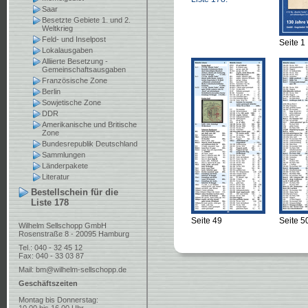
Saar
Besetzte Gebiete 1. und 2.
Weltkrieg
Feld- und Inselpost
Seite 1
Lokalausgaben
Alliierte Besetzung -
Gemeinschaftsausgaben
Französische Zone
Berlin
Sowjetische Zone
DDR
Amerikanische und Britische
Zone
Bundesrepublik Deutschland
Sammlungen
Länderpakete
Literatur
Bestellschein für die
Liste 178
Seite 49
Seite 5
Wilhelm Sellschopp GmbH
Rosenstraße 8 - 20095 Hamburg
Tel.: 040 - 32 45 12
Fax: 040 - 33 03 87
Mail:
bm@wilhelm-sellschopp.de
Geschäftszeiten
Montag bis Donnerstag: