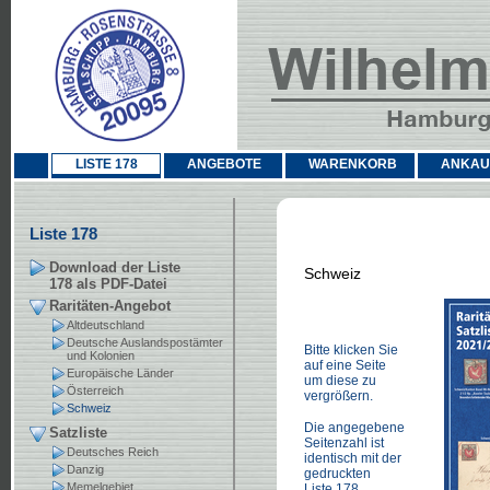
LISTE 178
ANGEBOTE
WARENKORB
ANKAU
Liste 178
Download der Liste
Schweiz
178 als PDF-Datei
Raritäten-Angebot
Altdeutschland
Deutsche Auslandspostämter
Bitte klicken Sie
und Kolonien
auf eine Seite
Europäische Länder
um diese zu
Österreich
vergrößern.
Schweiz
Die angegebene
Satzliste
Seitenzahl ist
Deutsches Reich
identisch mit der
Danzig
gedruckten
Memelgebiet
Liste 178.