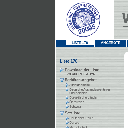
LISTE 178
ANGEBOTE
Liste 178
Download der Liste
178 als PDF-Datei
Raritäten-Angebot
Altdeutschland
Deutsche Auslandspostämter
und Kolonien
Europäische Länder
Österreich
Schweiz
Satzliste
Deutsches Reich
Danzig
Memelgebiet