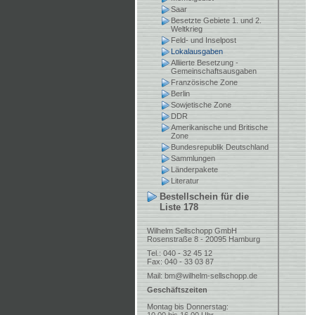
Saar
Besetzte Gebiete 1. und 2.
Weltkrieg
Feld- und Inselpost
Lokalausgaben
Alliierte Besetzung -
Gemeinschaftsausgaben
Französische Zone
Berlin
Sowjetische Zone
DDR
Amerikanische und Britische
Zone
Bundesrepublik Deutschland
Sammlungen
Länderpakete
Literatur
Bestellschein für die
Liste 178
Wilhelm Sellschopp GmbH
Rosenstraße 8 - 20095 Hamburg
Tel.: 040 - 32 45 12
Fax: 040 - 33 03 87
Mail:
bm@wilhelm-sellschopp.de
Geschäftszeiten
Montag bis Donnerstag: