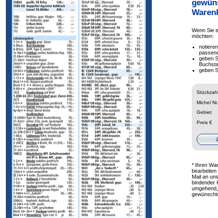
gewüns
Warenk
Wenn Sie 
möchten:
notiere
passen
geben S
Buchsta
geben S
Stückzah
Michel Nr.
Gebiet
Preis €
* Ihren Wa
bearbeiten
Mail an uns
bindender 
umgehend, 
gewünschten