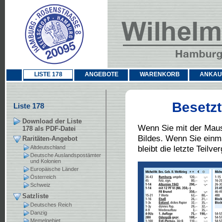
LISTE 178
ANGEBOTE
WARENKORB
ANKAU
Besetzt
Liste 178
Download der Liste
Wenn Sie mit der Maus
178 als PDF-Datei
Bildes. Wenn Sie einm
Raritäten-Angebot
bleibt die letzte Teilv
Altdeutschland
Deutsche Auslandspostämter
und Kolonien
Europäische Länder
Österreich
Schweiz
Satzliste
Deutsches Reich
Danzig
Memelgebiet