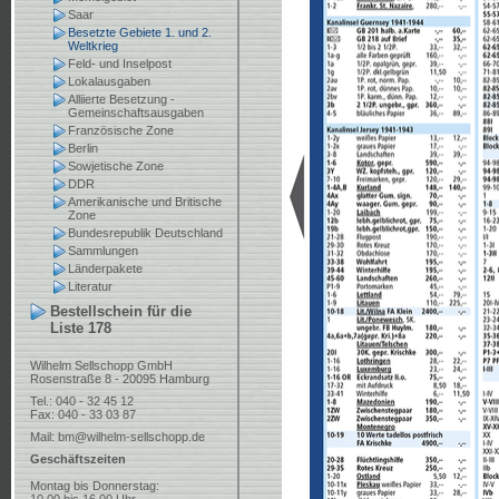
Saar
Besetzte Gebiete 1. und 2.
Weltkrieg
Feld- und Inselpost
Lokalausgaben
Alliierte Besetzung -
Gemeinschaftsausgaben
Französische Zone
Berlin
Sowjetische Zone
DDR
Amerikanische und Britische
Zone
Bundesrepublik Deutschland
Sammlungen
Länderpakete
Literatur
Bestellschein für die
Liste 178
Wilhelm Sellschopp GmbH
Rosenstraße 8 - 20095 Hamburg
Tel.: 040 - 32 45 12
Fax: 040 - 33 03 87
Mail:
bm@wilhelm-sellschopp.de
Geschäftszeiten
Montag bis Donnerstag: