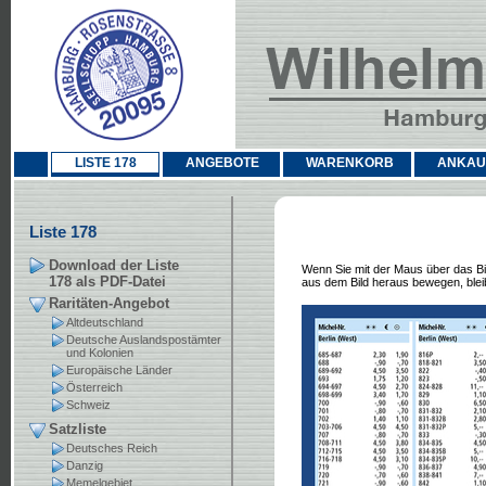
LISTE 178
ANGEBOTE
WARENKORB
ANKAU
Liste 178
Download der Liste
Wenn Sie mit der Maus über das Bil
178 als PDF-Datei
aus dem Bild heraus bewegen, bleib
Raritäten-Angebot
Altdeutschland
Deutsche Auslandspostämter
und Kolonien
Europäische Länder
Österreich
Schweiz
Satzliste
Deutsches Reich
Danzig
Memelgebiet