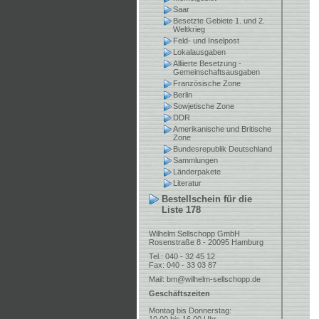
Saar
Besetzte Gebiete 1. und 2.
Weltkrieg
Feld- und Inselpost
Lokalausgaben
Alliierte Besetzung -
Gemeinschaftsausgaben
Französische Zone
Berlin
Sowjetische Zone
DDR
Amerikanische und Britische
Zone
Bundesrepublik Deutschland
Sammlungen
Länderpakete
Literatur
Bestellschein für die
Liste 178
Wilhelm Sellschopp GmbH
Rosenstraße 8 - 20095 Hamburg
Tel.: 040 - 32 45 12
Fax: 040 - 33 03 87
Mail:
bm@wilhelm-sellschopp.de
Geschäftszeiten
Montag bis Donnerstag: