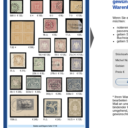
gewüns
Warenk
Wenn Sie 
möchten:
notiere
passen
geben S
Buchsta
geben S
Stückzah
Michel Nr.
Gebiet
Preis €
* Ihren Wa
bearbeiten
Mail an uns
bindender 
umgehend, 
gewünschten