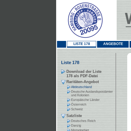
LISTE 178
ANGEBOTE
Liste 178
Download der Liste
178 als PDF-Datei
Raritäten-Angebot
Altdeutschland
Deutsche Auslandspostämter
und Kolonien
Europäische Länder
Österreich
Schweiz
Satzliste
Deutsches Reich
Danzig
Memelgebiet