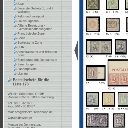
Saar
Besetzte Gebiete 1. und 2.
Weltkrieg
Feld- und Inselpost
Lokalausgaben
Alliierte Besetzung -
Gemeinschaftsausgaben
Französische Zone
Berlin
Sowjetische Zone
DDR
Amerikanische und Britische
Zone
Bundesrepublik Deutschland
Sammlungen
Länderpakete
Literatur
Bestellschein für die
Liste 178
Wilhelm Sellschopp GmbH
Rosenstraße 8 - 20095 Hamburg
Tel.: 040 - 32 45 12
Fax: 040 - 33 03 87
Mail:
bm@wilhelm-sellschopp.de
Geschäftszeiten
Montag bis Donnerstag: