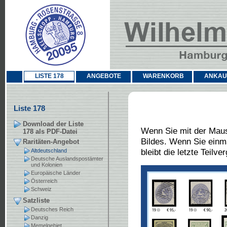
LISTE 178
ANGEBOTE
WARENKORB
ANKAU
Liste 178
Download der Liste
Wenn Sie mit der Maus
178 als PDF-Datei
Bildes. Wenn Sie einm
Raritäten-Angebot
bleibt die letzte Teilv
Altdeutschland
Deutsche Auslandspostämter
und Kolonien
Europäische Länder
Österreich
Schweiz
Satzliste
Deutsches Reich
Danzig
Memelgebiet