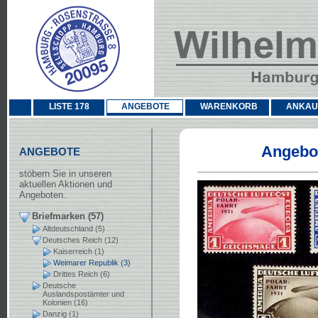
LISTE 178
ANGEBOTE
WARENKORB
ANKAU
Angebot
ANGEBOTE
stöbern Sie in unseren
aktuellen Aktionen und
Angeboten.
Briefmarken (57)
Altdeutschland (5)
Deutsches Reich (12)
Kaiserreich (1)
Weimarer Republik (3)
Drittes Reich (6)
Deutsche
Auslandspostämter und
Kolonien (16)
Danzig (1)