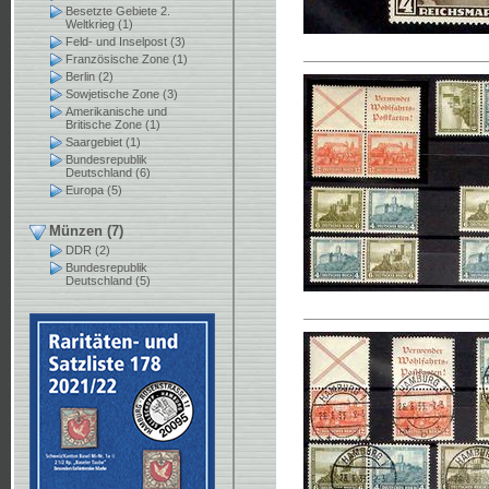
Besetzte Gebiete 2.
Weltkrieg (1)
Feld- und Inselpost (3)
Französische Zone (1)
Berlin (2)
Sowjetische Zone (3)
Amerikanische und
Britische Zone (1)
Saargebiet (1)
Bundesrepublik
Deutschland (6)
Europa (5)
Münzen (7)
DDR (2)
Bundesrepublik
Deutschland (5)